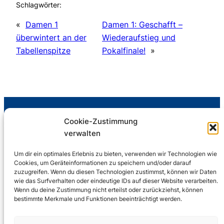
Schlagwörter:
«
Damen 1
Damen 1: Geschafft –
überwintert an der
Wiederaufstieg und
Tabellenspitze
Pokalfinale!
»
Rumelner Turnverein „Gut Heil“ 1900 e. V.
Cookie-Zustimmung
Abteilung Volleyball
verwalten
Abteilungsleiter: Wolfgang Büschken
Um dir ein optimales Erlebnis zu bieten, verwenden wir Technologien wie
Cookies, um Geräteinformationen zu speichern und/oder darauf
zuzugreifen. Wenn du diesen Technologien zustimmst, können wir Daten
Anschrift
wie das Surfverhalten oder eindeutige IDs auf dieser Website verarbeiten.
Wenn du deine Zustimmung nicht erteilst oder zurückziehst, können
Rumelner TV
bestimmte Merkmale und Funktionen beeinträchtigt werden.
Am Sportplatz 15
47239 Duisburg