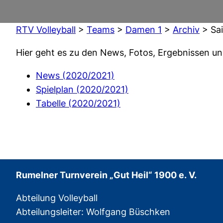
RTV Volleyball
>
Teams
>
Damen 1
>
Archiv
>
Sa
Hier geht es zu den News, Fotos, Ergebnissen un
News (2020/2021)
Spielplan (2020/2021)
Tabelle (2020/2021)
Rumelner Turnverein „Gut Heil“ 1900 e. V.
Abteilung Volleyball
Abteilungsleiter: Wolfgang Büschken