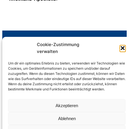
Rumelner Turnverein „Gut Heil“ 1900 e. V.
Cookie-Zustimmung
Abteilung Volleyball
verwalten
Abteilungsleiter: Wolfgang Büschken
Um dir ein optimales Erlebnis zu bieten, verwenden wir Technologien wie
Cookies, um Geräteinformationen zu speichern und/oder darauf
zuzugreifen. Wenn du diesen Technologien zustimmst, können wir Daten
Anschrift
wie das Surfverhalten oder eindeutige IDs auf dieser Website verarbeiten.
Wenn du deine Zustimmung nicht erteilst oder zurückziehst, können
Rumelner TV
bestimmte Merkmale und Funktionen beeinträchtigt werden.
Am Sportplatz 15
47239 Duisburg
Akzeptieren
Ablehnen
Rechtliches