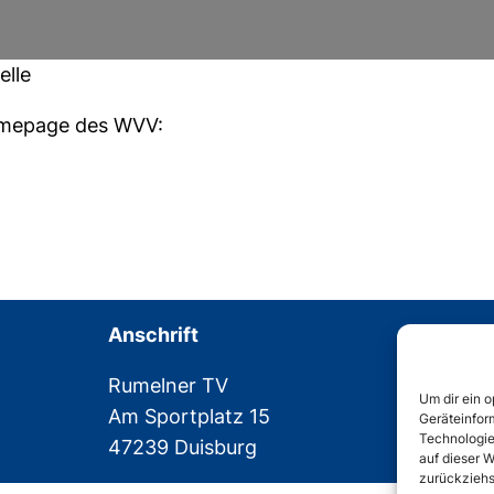
elle
Homepage des WVV:
Anschrift
Rumelner TV
Um dir ein 
Am Sportplatz 15
Geräteinfor
Technologie
47239 Duisburg
auf dieser W
zurückziehs